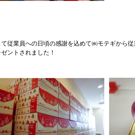
して従業員への日頃の感謝を込めて㈱モテギから従
レゼントされました！