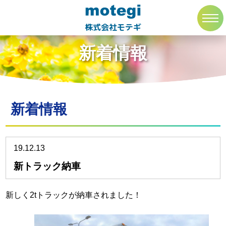
トップページ
新着情報
toggl
navig
株式会社モテギ
新着情報
新着情報
19.12.13
新トラック納車
新しく2tトラックが納車されました！