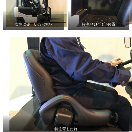
女性に優しいﾌｫｰｸﾘﾌﾄ
特注ｱｸｾﾙﾍﾟﾀﾞﾙ位置
特注背もたれ