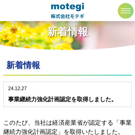
トップページ
新着情報
toggl
navig
株式会社モテギ
新着情報
新着情報
24.12.27
事業継続力強化計画認定を取得しました。
このたび、当社は経済産業省が認定する
「事業
継続力強化計画認定」
を取得いたしました。