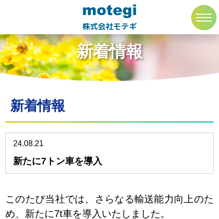
トップページ
新着情報
toggl
navig
株式会社モテギ
新着情報
新着情報
24.08.21
新たに7トン車を導入
このたび当社では、さらなる輸送能力向上のた
め、新たに7t車を導入いたしました。