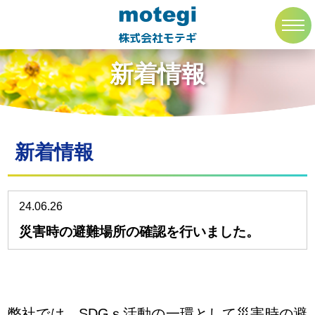
トップページ
新着情報
toggl
navig
株式会社モテギ
新着情報
新着情報
24.06.26
災害時の避難場所の確認を行いました。
弊社では、SDGｓ活動の一環として災害時の避