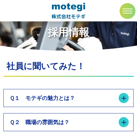
トップページ
採用情報
社員に聞いてみた！
toggl
navig
株式会社モテギ
採用情報
社員に聞いてみた！
Ｑ１ モテギの魅力とは？
Ｑ２ 職場の雰囲気は？